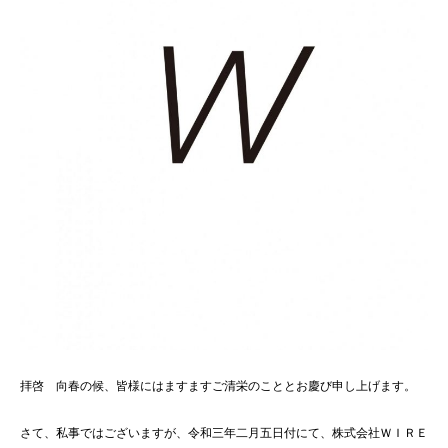
拝啓 向春の候、皆様にはますますご清栄のこととお慶び申し上げます。
さて、私事ではございますが、令和三年二月五日付にて、株式会社ＷＩＲＥ