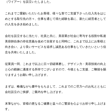
（ワイアー）を設立いたしました。
これまでご愛顧いただいたお客様、様々な形でご支援下さった仕入先をはじ
めとする取引先の方々、仕事を通じて得た経験を基に、新たに経営者として
の人生を歩き始めました。
会社を設立するに当たり、社員と共に、美容業が社会に寄与する役割や私達
美容師自身の存在意義を改めて自覚すると同時に、これまで以上にお客様と
向き合い、より良いサービスを追求し誠意ある仕事をしていきたいという信
念を共有いたしました。
従業員一同、これまで以上に日々切磋琢磨し、デザイン力・美容技術の向上
と心の鍛錬に邁進する所存でございますので、今後ともご支援、ご鞭撻を賜
りますようお願い申し上げます。
まずは、略儀ながら書中をもちまして、これまでのご尽力へのお礼とともに
会社設立のご挨拶、ご案内を申し上げます。
末筆ながら、皆様の更なるご健勝と益々のご繁栄を心よりお祈り申し上げま
す。