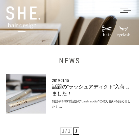
NEWS
2019.01.15
話題の”ラッシュアディクト”入荷し
ました！
雑誌やSNSで話題の"Lash addict"の取り扱いを始めまし
た！ ...
1 / 1
1